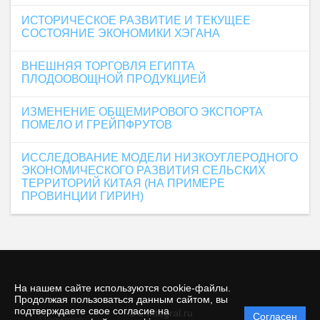
ИСТОРИЧЕСКОЕ РАЗВИТИЕ И ТЕКУЩЕЕ
СОСТОЯНИЕ ЭКОНОМИКИ ХЭГАНА
ВНЕШНЯЯ ТОРГОВЛЯ ЕГИПТА
ПЛОДООВОЩНОЙ ПРОДУКЦИЕЙ
ИЗМЕНЕНИЕ ОБЩЕМИРОВОГО ЭКСПОРТА
ПОМЕЛО И ГРЕЙПФРУТОВ
ИССЛЕДОВАНИЕ МОДЕЛИ НИЗКОУГЛЕРОДНОГО
ЭКОНОМИЧЕСКОГО РАЗВИТИЯ СЕЛЬСКИХ
ТЕРРИТОРИЙ КИТАЯ (НА ПРИМЕРЕ
ПРОВИНЦИИ ГИРИН)
На нашем сайте используются cookie-файлы.
Продолжая пользоваться данным сайтом, вы
подтверждаете свое согласие на
© e-integral.ru
Согласен
Политика