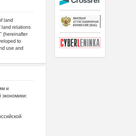
f land
land relations
" (hereinafter
veloped to
and use and
мм и
 экономики:
оссийской