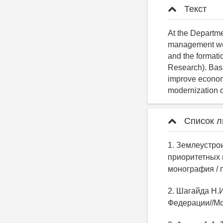
Текст
At the Departme
management wer
and the formatio
Research). Base
improve economi
modernization o
Список л
1. Землеустро
приоритетных 
монография / п
2. Шагайда Н.
Федерации//Мо