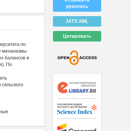
рукопись
JATS XML
Цитировать
ерситета по
е механизмы
х балансов в
я). По
ить
 сельского
ьные