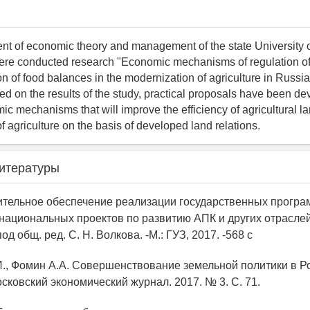
nt of economic theory and management of the state University o
e conducted research "Economic mechanisms of regulation of 
n of food balances in the modernization of agriculture in Russia
d on the results of the study, practical proposals have been de
c mechanisms that will improve the efficiency of agricultural l
f agriculture on the basis of developed land relations.
итературы
ительное обеспечение реализации государственных програ
национальных проектов по развитию АПК и других отраслей
од общ. ред. С. Н. Волкова. -М.: ГУЗ, 2017. -568 с
И., Фомин А.А. Совершенствование земельной политики в Р
сковский экономический журнал. 2017. № 3. С. 71.