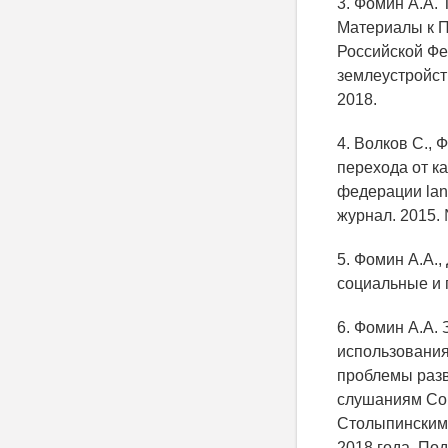
3. Фомин А.А.
Материалы к 
Российской Фе
землеустройств
2018.
4. Волков С.,
перехода от к
федерации lan
журнал. 2015. 
5. Фомин А.А.,
социальные и 
6. Фомин А.А.
использования
проблемы разв
слушаниям Сов
Столыпинским 
2018 года. Под