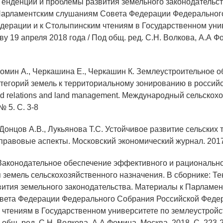
 Тенденции и проблемы развития земельного законодательст
Парламентским слушаниям Совета Федерации Федеральног
дерации и к Столыпинским чтениям в Государственном уни
у 19 апреля 2018 года / Под общ. ред. С.Н. Волкова, А.А Ф
 Фомин А., Черкашина Е., Черкашин К. Землеустроительное 
атегорий земель к территориальному зонированию в россий
d relations and land management. Международный сельскох
№ 5. С. 3-8
 Донцов А.В., Лукьянова Т.С. Устойчивое развитие сельских 
правовые аспекты. Московский экономический журнал. 2017.
 Законодательное обеспечение эффективного и рациональн
 земель сельскохозяйственного назначения. В сборнике: Т
ития земельного законодательства. Материалы к Парламе
ета Федерации Федерального Собрания Российской Федер
чтениям в Государственном университете по землеустройс
 общ. ред. С.Н. Волкова, А.А Фомина. Москва, 2018. С. 223-