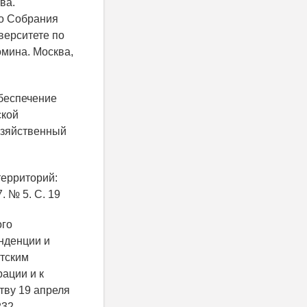
ва.
о Собрания
верситете по
омина. Москва,
обеспечение
ской
озяйственный
территорий:
 № 5. С. 19
ого
енденции и
нтским
ации и к
тву 19 апреля
232.