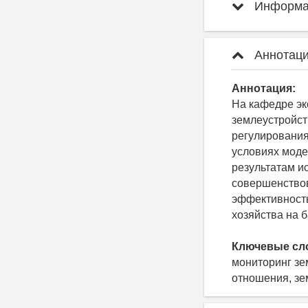
Информац
Аннотаци
Аннотация:
На кафедре эк
землеустройс
регулировани
условиях моде
результатам и
совершенствов
эффективность
хозяйства на 
Ключевые сл
мониторинг зе
отношения, зе