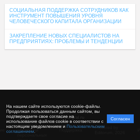
СОЦИАЛЬНАЯ ПОДДЕРЖКА СОТРУДНИКОВ КАК
ИНСТРУМЕНТ ПОВЫШЕНИЯ УРОВНЯ
ЧЕЛОВЕЧЕСКОГО КАПИТАЛА ОРГАНИЗАЦИИ
ЗАКРЕПЛЕНИЕ НОВЫХ СПЕЦИАЛИСТОВ НА
ПРЕДПРИЯТИЯХ: ПРОБЛЕМЫ И ТЕНДЕНЦИИ
На нашем сайте используются cookie-файлы.
Продолжая пользоваться данным сайтом, вы
подтверждаете свое согласие на
© e-integral.ru
Согласен
Политика
использование файлов cookie в соответствии с
защиты и
настоящим уведомлением и
Пользовательским
Powered by
ие
обработки
Поддержка
И
соглашением
.
Editorum,
2026
персональных