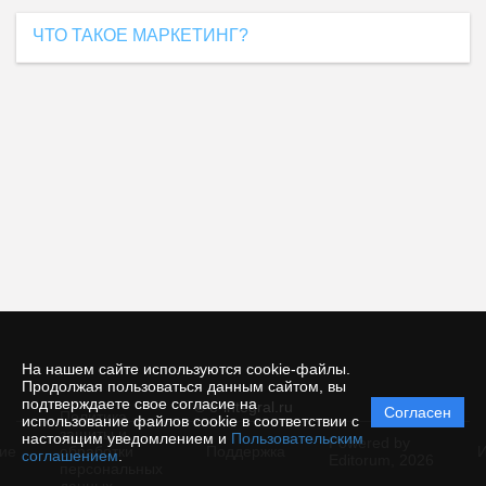
ЧТО ТАКОЕ МАРКЕТИНГ?
На нашем сайте используются cookie-файлы.
Продолжая пользоваться данным сайтом, вы
подтверждаете свое согласие на
© e-integral.ru
Согласен
Политика
использование файлов cookie в соответствии с
защиты и
настоящим уведомлением и
Пользовательским
Powered by
ие
обработки
Поддержка
И
соглашением
.
Editorum,
2026
персональных