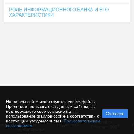
РОЛЬ ИНФОРМАЦИОННОГО БАНКА И ЕГО
ХАРАКТЕРИСТИКИ
На нашем сайте используются cookie-файлы.
Продолжая пользоваться данным сайтом, вы
подтверждаете свое согласие на
© e-integral.ru
Согласен
Политика
использование файлов cookie в соответствии с
защиты и
настоящим уведомлением и
Пользовательским
Powered by
ие
обработки
Поддержка
И
соглашением
.
Editorum,
2026
персональных