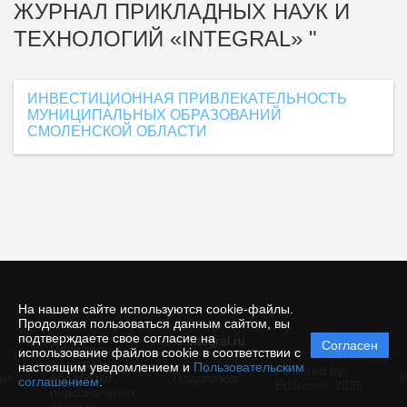
ЖУРНАЛ ПРИКЛАДНЫХ НАУК И
ТЕХНОЛОГИЙ «INTEGRAL» "
ИНВЕСТИЦИОННАЯ ПРИВЛЕКАТЕЛЬНОСТЬ
МУНИЦИПАЛЬНЫХ ОБРАЗОВАНИЙ
СМОЛЕНСКОЙ ОБЛАСТИ
На нашем сайте используются cookie-файлы.
Продолжая пользоваться данным сайтом, вы
подтверждаете свое согласие на
© e-integral.ru
Согласен
Политика
использование файлов cookie в соответствии с
защиты и
настоящим уведомлением и
Пользовательским
Powered by
ие
обработки
Поддержка
И
соглашением
.
Editorum,
2026
персональных