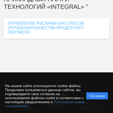
ТЕХНОЛОГИЙ «INTEGRAL» "
УПРАВЛЕНИЕ РИСКАМИ КАК СПОСОБ
УЛУЧШЕНИЯ КАЧЕСТВА КРЕДИТНОГО
ПОРТФЕЛЯ
На нашем сайте используются cookie-файлы.
Продолжая пользоваться данным сайтом, вы
подтверждаете свое согласие на
© e-integral.ru
Согласен
Политика
использование файлов cookie в соответствии с
защиты и
настоящим уведомлением и
Пользовательским
Powered by
ие
обработки
Поддержка
И
соглашением
.
Editorum,
2026
персональных