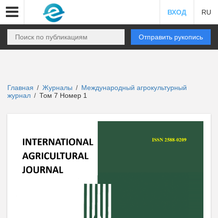
ВХОД
RU
Отправить рукопись
Главная
Журналы
Международный агрокультурный
/
/
журнал
Том 7 Номер 1
/