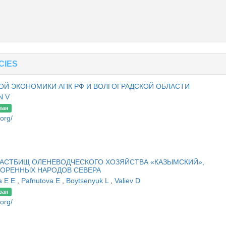
CIES
Й ЭКОНОМИКИ АПК РФ И ВОЛГОГРАДСКОЙ ОБЛАСТИ
N V
ван
.org/
АСТБИЩ ОЛЕНЕВОДЧЕСКОГО ХОЗЯЙСТВА «КАЗЫМСКИЙ»,
ОРЕННЫХ НАРОДОВ СЕВЕРА
a E E
,
Pafnutova E
,
Boytsenyuk L
,
Valiev D
ван
.org/