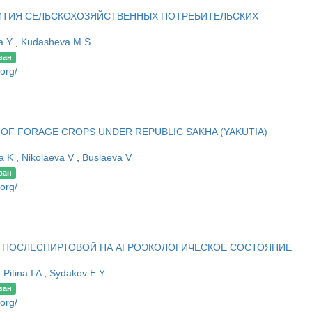
ИТИЯ СЕЛЬСКОХОЗЯЙСТВЕННЫХ ПОТРЕБИТЕЛЬСКИХ
a Y
,
Kudasheva M S
ван
.org/
 OF FORAGE CROPS UNDER REPUBLIC SAKHA (YAKUTIA)
a K
,
Nikolaeva V
,
Buslaeva V
ван
.org/
Ы ПОСЛЕСПИРТОВОЙ НА АГРОЭКОЛОГИЧЕСКОЕ СОСТОЯНИЕ
,
Pitina I A
,
Sydakov E Y
ван
.org/