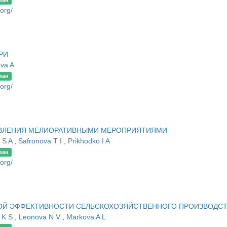
ван
.org/
РИ
va A
ван
.org/
АВЛЕНИЯ МЕЛИОРАТИВНЫМИ МЕРОПРИЯТИЯМИ
v S A
,
Safronova T I
,
Prikhodko I A
ван
.org/
ОЙ ЭФФЕКТИВНОСТИ СЕЛЬСКОХОЗЯЙСТВЕННОГО ПРОИЗВОДС
 K S
,
Leonova N V
,
Markova A L