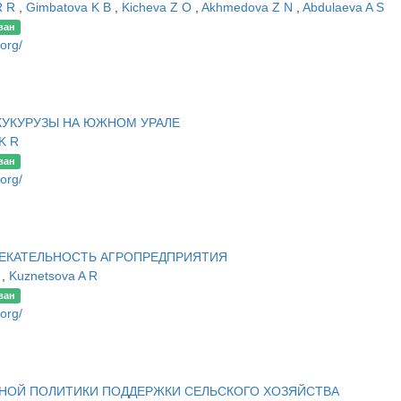
R R
,
Gimbatova K B
,
Kicheva Z O
,
Akhmedova Z N
,
Abdulaeva A S
ван
.org/
КУКУРУЗЫ НА ЮЖНОМ УРАЛЕ
 K R
ван
.org/
ЕКАТЕЛЬНОСТЬ АГРОПРЕДПРИЯТИЯ
P
,
Kuznetsova A R
ван
.org/
НОЙ ПОЛИТИКИ ПОДДЕРЖКИ СЕЛЬСКОГО ХОЗЯЙСТВА