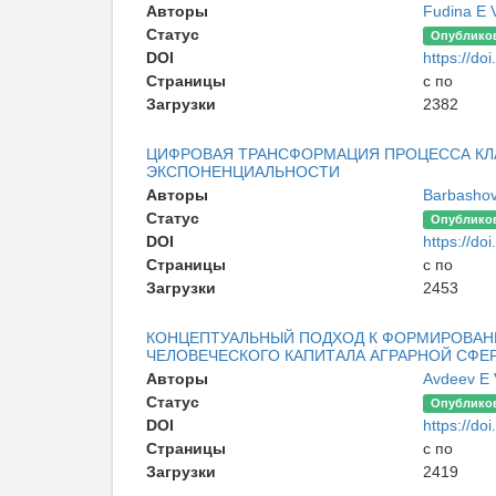
Авторы
Fudina E 
Статус
Опублико
DOI
https://doi
Страницы
с по
Загрузки
2382
ЦИФРОВАЯ ТРАНСФОРМАЦИЯ ПРОЦЕССА КЛ
ЭКСПОНЕНЦИАЛЬНОСТИ
Авторы
Barbasho
Статус
Опублико
DOI
https://doi
Страницы
с по
Загрузки
2453
КОНЦЕПТУАЛЬНЫЙ ПОДХОД К ФОРМИРОВА
ЧЕЛОВЕЧЕСКОГО КАПИТАЛА АГРАРНОЙ СФЕ
Авторы
Avdeev E 
Статус
Опублико
DOI
https://doi
Страницы
с по
Загрузки
2419