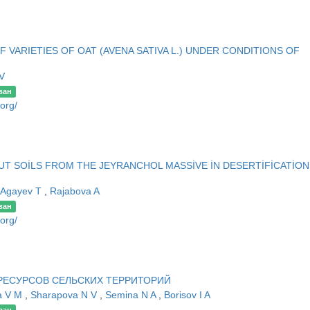
 VARIETIES OF OAT (AVENA SATIVA L.) UNDER CONDITIONS OF
 V
ван
.org/
 SOİLS FROM THE JEYRANCHOL MASSİVE İN DESERTİFİCATİON
Agayev T
,
Rajabova A
ван
.org/
РЕСУРСОВ СЕЛЬСКИХ ТЕРРИТОРИЙ
a V M
,
Sharapova N V
,
Semina N A
,
Borisov I A