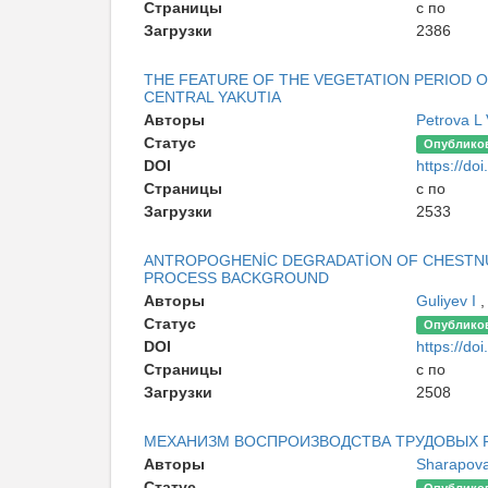
Страницы
с по
Загрузки
2386
THE FEATURE OF THE VEGETATION PERIOD OF
CENTRAL YAKUTIA
Авторы
Petrova L
Статус
Опублико
DOI
https://doi
Страницы
с по
Загрузки
2533
ANTROPOGHENİC DEGRADATİON OF CHESTNUT
PROCESS BACKGROUND
Авторы
Guliyev I
,
Статус
Опублико
DOI
https://doi
Страницы
с по
Загрузки
2508
МЕХАНИЗМ ВОСПРОИЗВОДСТВА ТРУДОВЫХ 
Авторы
Sharapov
Статус