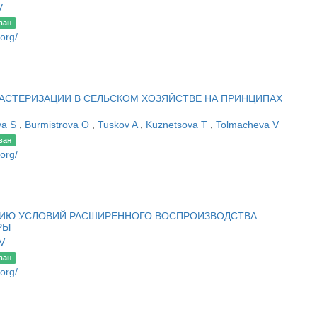
V
ван
.org/
АСТЕРИЗАЦИИ В СЕЛЬСКОМ ХОЗЯЙСТВЕ НА ПРИНЦИПАХ
va S
,
Burmistrova O
,
Tuskov A
,
Kuznetsova T
,
Tolmacheva V
ван
.org/
НИЮ УСЛОВИЙ РАСШИРЕННОГО ВОСПРОИЗВОДСТВА
РЫ
V
ван
.org/