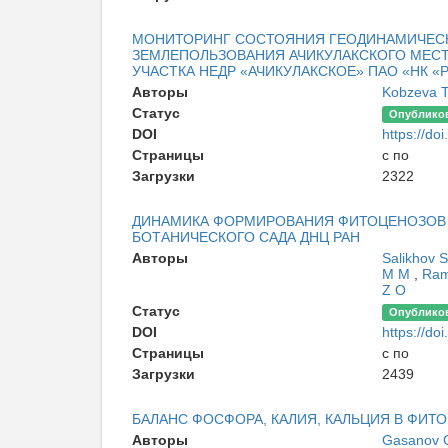
МОНИТОРИНГ СОСТОЯНИЯ ГЕОДИНАМИЧЕСК
ЗЕМЛЕПОЛЬЗОВАНИЯ АЧИКУЛАКСКОГО МЕС
УЧАСТКА НЕДР «АЧИКУЛАКСКОЕ» ПАО «НК 
Авторы
Kobzeva 
Статус
Опублико
DOI
https://doi
Страницы
с по
Загрузки
2322
ДИНАМИКА ФОРМИРОВАНИЯ ФИТОЦЕНОЗОВ 
БОТАНИЧЕСКОГО САДА ДНЦ РАН
Авторы
Salikhov 
M М
,
Ram
Z O
Статус
Опублико
DOI
https://doi
Страницы
с по
Загрузки
2439
БАЛАНС ФОСФОРА, КАЛИЯ, КАЛЬЦИЯ В ФИ
Авторы
Gasanov 