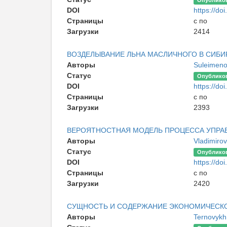
Опублико
DOI
https://doi
Страницы
с по
Загрузки
2414
ВОЗДЕЛЫВАНИЕ ЛЬНА МАСЛИЧНОГО В СИБИ
Авторы
Suleimeno
Статус
Опублико
DOI
https://doi
Страницы
с по
Загрузки
2393
ВЕРОЯТНОСТНАЯ МОДЕЛЬ ПРОЦЕССА УПР
Авторы
Vladimiro
Статус
Опублико
DOI
https://doi
Страницы
с по
Загрузки
2420
СУЩНОСТЬ И СОДЕРЖАНИЕ ЭКОНОМИЧЕСК
Авторы
Ternovykh