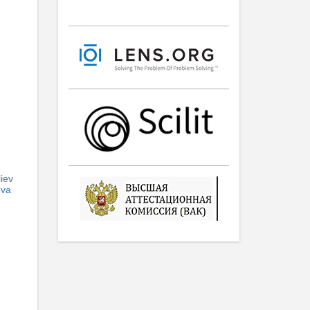
liev
eva