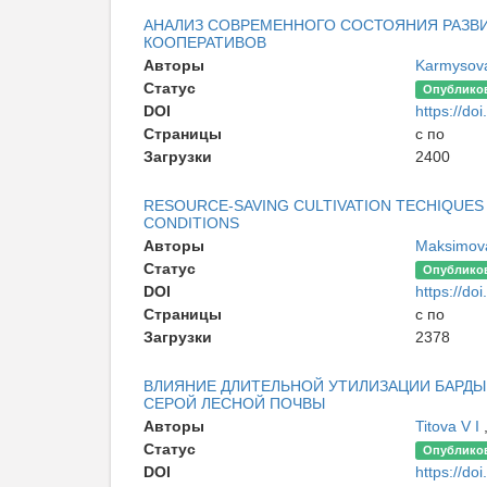
АНАЛИЗ СОВРЕМЕННОГО СОСТОЯНИЯ РАЗВ
КООПЕРАТИВОВ
Авторы
Karmysov
Статус
Опублико
DOI
https://doi
Страницы
с по
Загрузки
2400
RESOURCE-SAVING CULTIVATION TECHIQUES
CONDITIONS
Авторы
Maksimov
Статус
Опублико
DOI
https://doi
Страницы
с по
Загрузки
2378
ВЛИЯНИЕ ДЛИТЕЛЬНОЙ УТИЛИЗАЦИИ БАРД
СЕРОЙ ЛЕСНОЙ ПОЧВЫ
Авторы
Titova V I
Статус
Опублико
DOI
https://doi