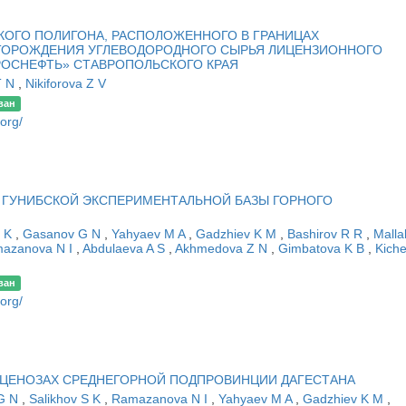
ОГО ПОЛИГОНА, РАСПОЛОЖЕННОГО В ГРАНИЦАХ
ТОРОЖДЕНИЯ УГЛЕВОДОРОДНОГО СЫРЬЯ ЛИЦЕНЗИОННОГО
«РОСНЕФТЬ» СТАВРОПОЛЬСКОГО КРАЯ
T N
,
Nikiforova Z V
ван
.org/
ГУНИБСКОЙ ЭКСПЕРИМЕНТАЛЬНОЙ БАЗЫ ГОРНОГО
S K
,
Gasanov G N
,
Yahyaev M A
,
Gadzhiev K M
,
Bashirov R R
,
Malla
azanova N I
,
Abdulaeva A S
,
Akhmedova Z N
,
Gimbatova K B
,
Kich
ван
.org/
ТОЦЕНОЗАХ СРЕДНЕГОРНОЙ ПОДПРОВИНЦИИ ДАГЕСТАНА
G N
,
Salikhov S K
,
Ramazanova N I
,
Yahyaev M A
,
Gadzhiev K M
,