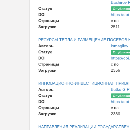
Bashirov 
Статус
Опублико
DOI
https://doi
Страницы
с по
Загрузки
2511
РЕСУРСЫ ТЕПЛА И РАЗМЕЩЕНИЕ ПОСЕВОВ 
Авторы
Ismagilov
Статус
Опублико
DOI
https://doi
Страницы
с по
Загрузки
2356
ИННОВАЦИОННО-ИНВЕСТИЦИОННАЯ ПРИВЛ
Авторы
Butko G 
Статус
Опублико
DOI
https://doi
Страницы
с по
Загрузки
2386
НАПРАВЛЕНИЯ РЕАЛИЗАЦИИ ГОСУДАРСТВЕН