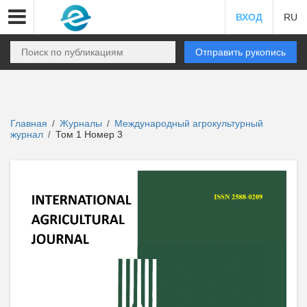
ВХОД
RU
Отправить рукопись
Главная
Журналы
Международный агрокультурный
/
/
журнал
Том 1 Номер 3
/