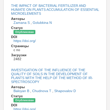
THE IMPACT OF BACTERIAL FERTILIZER AND
HUMATE ON PLANTS ACCUMULATION OF ESSENTIAL
MICROELEMENTS
Авторы
Zamana S
,
Golubkina N
Статус
Опубликован
DOI
https://doi.org/
Страницы
с по
Загрузки
2482
INVESTIGATION OF THE INFLUENCE OF THE
QUALITY OF SOILS IN THE DEVELOPMENT OF
PLANTS WITH THE HELP OF THE METHOD OF IR-
SPECTROSCOPY
Авторы
Baloyan B
,
Chudnova T
,
Shapovalov D
Статус
Опубликован
DOI
https://doi.org/