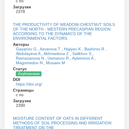
с по
Загрузки
2378
THE PRODUCTIVITY OF MEADOW-CHESTNUT SOILS
OF THE NORTH - WESTERN PRECASPIAN REGION
ACCORDING TO THE DYNAMICS OF THE
ENVIRONMENTAL FACTORS
Авторы
Gasanov G
,
Asvarova T
,
Hajiyev K
,
Bashirov R
,
Abdulayeva A
,
Akhmedova Z
,
Salikhov S
,
Ramazanova N
,
Usmanov R
,
Aytemirov A
,
Magomedov N
,
Musaev M
Статус
Опубликован
DOI
https://doi.org/
Страницы
с по
Загрузки
2390
MOISTURE CONTENT OF OATS IN DIFFERENT
METHODS OF SOIL PROCESSING AND IRRIGATION
TREATMENT ON THE