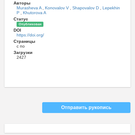
Авторы
Murasheva A
,
Konovalov V
,
Shapovalov D
,
Lepekhin
P
,
Khutorova A
Статус
Опубликован
DOI
https://doi.org/
Страницы
с по
Загрузки
2427
Отправить рукопись