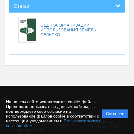
Статьи
ОЦЕНКА ОРГАНИЗАЦИИ
ИСПОЛЬЗОВАНИЯ ЗЕМЕЛЬ
СЕЛЬСКО...
На нашем сайте используются cookie-файлы.
Продолжая пользоваться данным сайтом, вы
подтверждаете свое согласие на
© e-integral.ru
Согласен
Политика
использование файлов cookie в соответствии с
защиты и
настоящим уведомлением и
Пользовательским
Powered by
ие
обработки
Поддержка
И
соглашением
.
Editorum,
2026
персональных