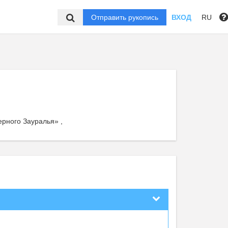
Отправить рукопись
ВХОД
RU
рного Зауралья» ,