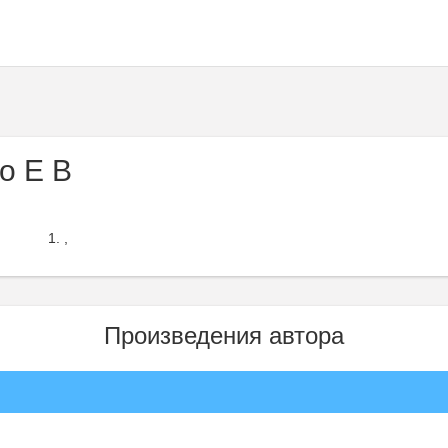
о Е В
,
Произведения автора