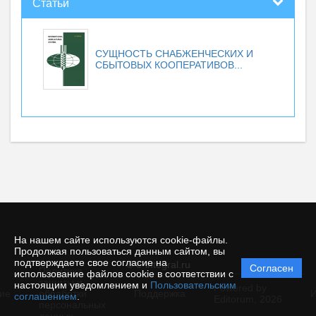
Статьи
СУЩНОСТЬ СНАБЖЕНЧЕСКИХ И
СБЫТОВЫХ КООПЕРАТИВОВ...
На нашем сайте используются cookie-файлы.
Продолжая пользоваться данным сайтом, вы
подтверждаете свое согласие на
© e-integral.ru
Согласен
Политика
использование файлов cookie в соответствии с
защиты и
настоящим уведомлением и
Пользовательским
Powered by
ие
обработки
Поддержка
И
соглашением
.
Editorum,
2026
персональных