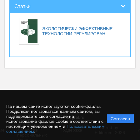
Статьи
ЭКОЛОГИЧЕСКИ ЭФФЕКТИВНЫЕ
ТЕХНОЛОГИИ РЕГУЛИРОВАН...
На нашем сайте используются cookie-файлы.
Продолжая пользоваться данным сайтом, вы
подтверждаете свое согласие на
© e-integral.ru
Согласен
Политика
использование файлов cookie в соответствии с
защиты и
настоящим уведомлением и
Пользовательским
Powered by
ие
обработки
Поддержка
И
соглашением
.
Editorum,
2026
персональных