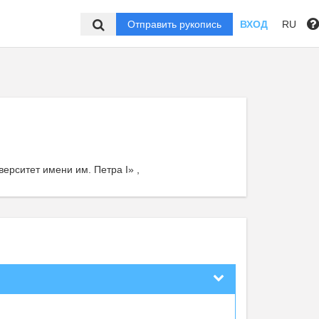
Отправить рукопись
ВХОД
RU
рситет имени им. Петра I» ,