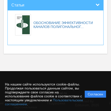
Статьи
ОБОСНОВАНИЕ ЭФФЕКТИВНОСТИ
КАНАЛОВ ПОЛИГОНАЛЬНОГ...
На нашем сайте используются cookie-файлы.
Продолжая пользоваться данным сайтом, вы
подтверждаете свое согласие на
© e-integral.ru
Согласен
Политика
использование файлов cookie в соответствии с
защиты и
настоящим уведомлением и
Пользовательским
Powered by
ие
обработки
Поддержка
И
соглашением
.
Editorum,
2026
персональных