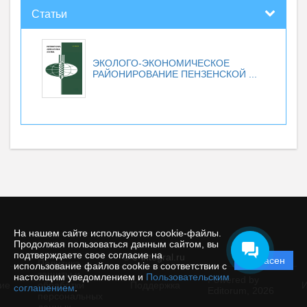
Статьи
ЭКОЛОГО-ЭКОНОМИЧЕСКОЕ
РАЙОНИРОВАНИЕ ПЕНЗЕНСКОЙ ...
На нашем сайте используются cookie-файлы.
Продолжая пользоваться данным сайтом, вы
подтверждаете свое согласие на
© e-integral.ru
Согласен
Политика
использование файлов cookie в соответствии с
защиты и
настоящим уведомлением и
Пользовательским
Powered by
ие
обработки
Поддержка
И
соглашением
.
Editorum,
2026
персональных