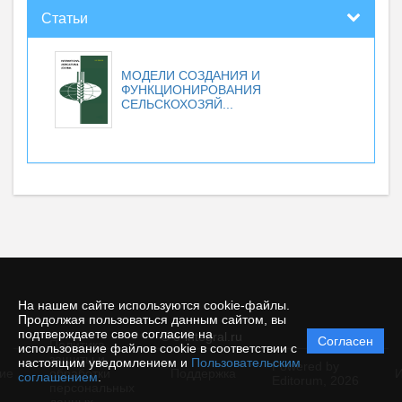
Статьи
МОДЕЛИ СОЗДАНИЯ И
ФУНКЦИОНИРОВАНИЯ
СЕЛЬСКОХОЗЯЙ...
На нашем сайте используются cookie-файлы.
Продолжая пользоваться данным сайтом, вы
подтверждаете свое согласие на
© e-integral.ru
Согласен
Политика
использование файлов cookie в соответствии с
защиты и
настоящим уведомлением и
Пользовательским
Powered by
ие
обработки
Поддержка
И
соглашением
.
Editorum,
2026
персональных