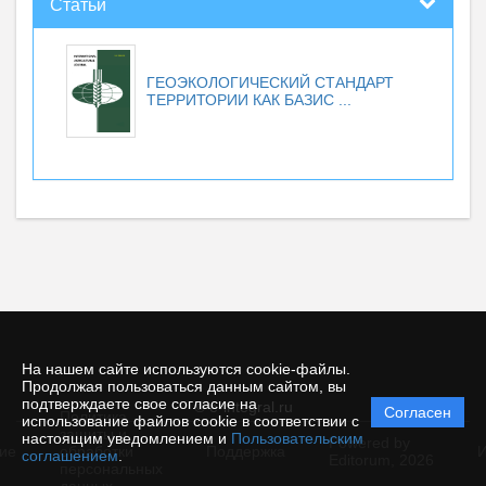
Статьи
ГЕОЭКОЛОГИЧЕСКИЙ СТАНДАРТ
ТЕРРИТОРИИ КАК БАЗИС ...
На нашем сайте используются cookie-файлы.
Продолжая пользоваться данным сайтом, вы
подтверждаете свое согласие на
© e-integral.ru
Согласен
Политика
использование файлов cookie в соответствии с
защиты и
настоящим уведомлением и
Пользовательским
Powered by
ие
обработки
Поддержка
И
соглашением
.
Editorum,
2026
персональных