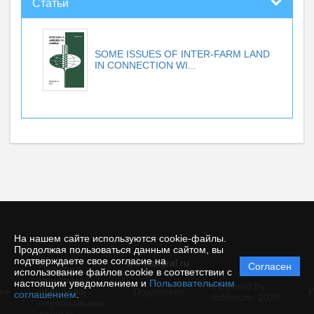
Статьи
SOME ISSUES OF INTER-FARM LAND
IN CONNECTION WI...
На нашем сайте используются cookie-файлы.
Продолжая пользоваться данным сайтом, вы
подтверждаете свое согласие на
© e-integral.ru
Согласен
Политика
использование файлов cookie в соответствии с
защиты и
настоящим уведомлением и
Пользовательским
Powered by
ие
обработки
Поддержка
И
соглашением
.
Editorum,
2026
персональных