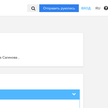
Отправить рукопись
ВХОД
RU
а Сагинова ,