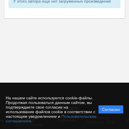
У этого автора еще нет загруженных произведений
На нашем сайте используются cookie-файлы.
Продолжая пользоваться данным сайтом, вы
подтверждаете свое согласие на
© e-integral.ru
Согласен
Политика
использование файлов cookie в соответствии с
защиты и
настоящим уведомлением и
Пользовательским
Powered by
ие
обработки
Поддержка
И
соглашением
.
Editorum,
2026
персональных