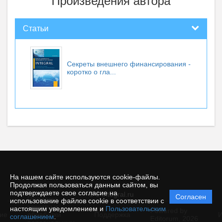
Произведения автора
Статьи
Секреты внешнего финансирования -
коротко о гла...
На нашем сайте используются cookie-файлы.
Продолжая пользоваться данным сайтом, вы
подтверждаете свое согласие на
© e-integral.ru
Согласен
Политика
использование файлов cookie в соответствии с
защиты и
настоящим уведомлением и
Пользовательским
Powered by
ие
обработки
Поддержка
И
соглашением
.
Editorum,
2026