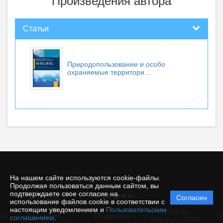
Произведения автора
Статьи
Природопользование и особо
охраняемые территори...
На нашем сайте используются cookie-файлы.
Продолжая пользоваться данным сайтом, вы
подтверждаете свое согласие на
© e-integral.ru
Согласен
Политика
использование файлов cookie в соответствии с
защиты и
настоящим уведомлением и
Пользовательским
Powered by
ие
обработки
Поддержка
И
соглашением
.
Editorum,
2026