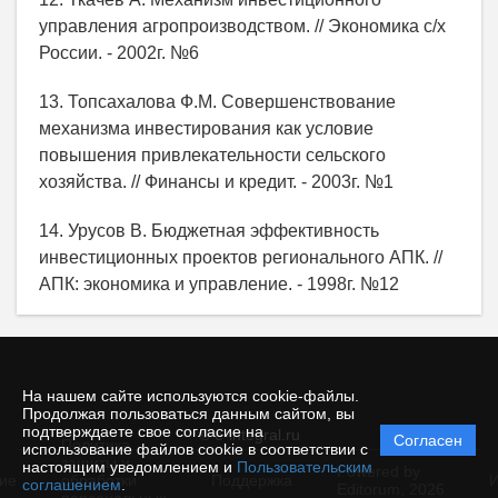
управления агропроизводством. // Экономика с/х
России. - 2002г. №6
13. Топсахалова Ф.М. Совершенствование
механизма инвестирования как условие
повышения привлекательности сельского
хозяйства. // Финансы и кредит. - 2003г. №1
14. Урусов В. Бюджетная эффективность
инвестиционных проектов регионального АПК. //
АПК: экономика и управление. - 1998г. №12
На нашем сайте используются cookie-файлы.
Продолжая пользоваться данным сайтом, вы
подтверждаете свое согласие на
© e-integral.ru
Согласен
Политика
использование файлов cookie в соответствии с
защиты и
настоящим уведомлением и
Пользовательским
Powered by
ие
обработки
Поддержка
И
соглашением
.
Editorum,
2026