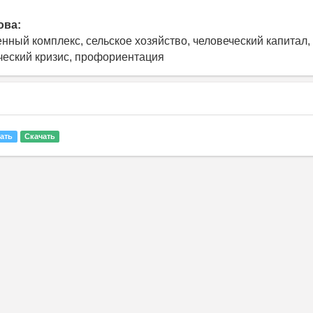
ова:
ный комплекс, сельское хозяйство, человеческий капитал,
еский кризис, профориентация
ать
Скачать