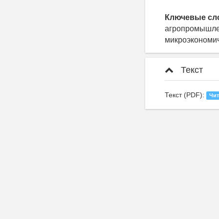
Ключевые сл
агропромышлен
микроэкономич
Текст
Текст (PDF):
Чит