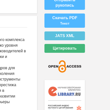
рукопись
Скачать PDF
Текст
JATS XML
го комплекса
ко уровня
Цитировать
ководителей в
ки и
дров для
околения
нструменты
престижа
я в
развитии
рьеры