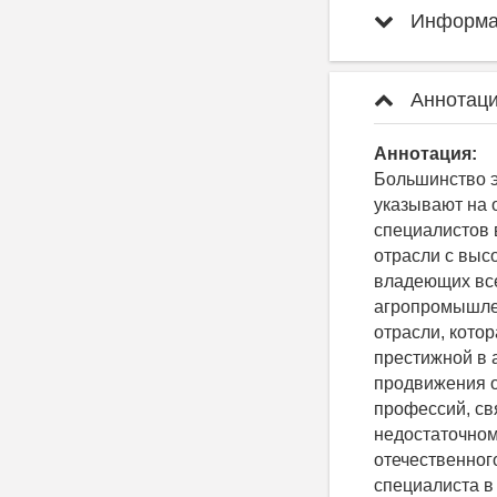
Информац
Аннотаци
Аннотация:
Большинство э
указывают на 
специалистов 
отрасли с выс
владеющих вс
агропромышлен
отрасли, кото
престижной в 
продвижения 
профессий, свя
недостаточно
отечественног
специалиста в