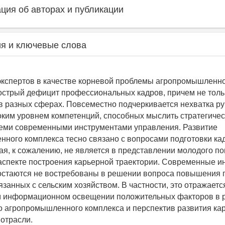
ия об авторах и публикации
я и ключевые слова
кспертов в качестве корневой проблемы агропромышленно
острый дефицит профессиональных кадров, причем не толь
в разных сферах. Повсеместно подчеркивается нехватка ру
оким уровнем компетенций, способных мыслить стратегичес
еми современными инструментами управления. Развитие
ного комплекса тесно связано с вопросами подготовки ка
рая, к сожалению, не является в представлении молодого п
аспекте построения карьерной траектории. Современные и
остаются не востребованы в решении вопроса повышения 
занных с сельским хозяйством. В частности, это отражаетс
м информационном освещении положительных факторов в 
о агропромышленного комплекса и перспектив развития ка
 отрасли.