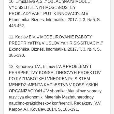
10. Ermolaeva A.S. // OBLAChNAYa MODEL'
VYChISLITEL'NYH MOSchNOSTEY
PROKLADYVAET PUT' K INNOVACIYaM //
Ekonomika. Biznes. Informatika. 2017. T. 3. № 5. S.
446-452.
11. Kozlov E.V. // MODELIROVANIE RABOTY
PREDPRIYaTIYa V USLOVIYaH RISK-SITUACIY //
Ekonomika. Biznes. Informatika. 2017. T. 3. № 4. S.
386-390.
12. Konoreva T.V., Efimov I.V. // PROBLEMY I
PERSPEKTIVY KONSALTINGOVYH PROEKTOV
PO RAZRABOTKE I VNEDRENIYu SISTEM
MENEDZhMENTA KAChESTVA V ROSSIYSKIH
ORGANIZACIYaH // V sbornike: Aktual'nye voprosy
razvitiya ekonomiki Materialy Mezhdunarodnoy
nauchno-prakticheskoy konferencii. Redaktory: V.V.
Karpov, A.I. Kovalev. 2014. S. 186-191.