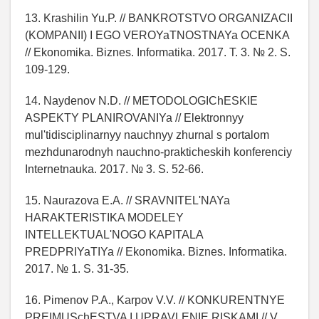
13. Krashilin Yu.P. // BANKROTSTVO ORGANIZACII
(KOMPANII) I EGO VEROYaTNOSTNAYa OCENKA
// Ekonomika. Biznes. Informatika. 2017. T. 3. № 2. S.
109-129.
14. Naydenov N.D. // METODOLOGIChESKIE
ASPEKTY PLANIROVANIYa // Elektronnyy
mul'tidisciplinarnyy nauchnyy zhurnal s portalom
mezhdunarodnyh nauchno-prakticheskih konferenciy
Internetnauka. 2017. № 3. S. 52-66.
15. Naurazova E.A. // SRAVNITEL'NAYa
HARAKTERISTIKA MODELEY
INTELLEKTUAL'NOGO KAPITALA
PREDPRIYaTIYa // Ekonomika. Biznes. Informatika.
2017. № 1. S. 31-35.
16. Pimenov P.A., Karpov V.V. // KONKURENTNYE
PREIMUSchESTVA I UPRAVLENIE RISKAMI // V