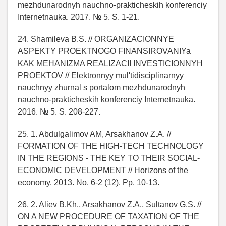
mezhdunarodnyh nauchno-prakticheskih konferenciy
Internetnauka. 2017. № 5. S. 1-21.
24. Shamileva B.S. // ORGANIZACIONNYE
ASPEKTY PROEKTNOGO FINANSIROVANIYa
KAK MEHANIZMA REALIZACII INVESTICIONNYH
PROEKTOV // Elektronnyy mul'tidisciplinarnyy
nauchnyy zhurnal s portalom mezhdunarodnyh
nauchno-prakticheskih konferenciy Internetnauka.
2016. № 5. S. 208-227.
25. 1. Abdulgalimov AM, Arsakhanov Z.A. //
FORMATION OF THE HIGH-TECH TECHNOLOGY
IN THE REGIONS - THE KEY TO THEIR SOCIAL-
ECONOMIC DEVELOPMENT // Horizons of the
economy. 2013. No. 6-2 (12). Pp. 10-13.
26. 2. Aliev B.Kh., Arsakhanov Z.A., Sultanov G.S. //
ON A NEW PROCEDURE OF TAXATION OF THE