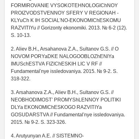
FORMIROVANIE VYSOKOTEHNOLOGIChNOY
PROIZVODSTVENNOY SFERY V REGIONAH -
KLYuCh K IH SOCIAL'NO-EKONOMIChESKOMU
RAZVITIYu // Gorizonty ekonomiki. 2013. № 6-2 (12).
S. 10-13.
2. Aliev B.H., Arsahanova Z.A., Sultanov G.S. // O
NOVOM PORYaDKE NALOGOOBLOZhENIYa
IMUSchESTVA FIZIChESKIH LIC V RF //
Fundamental'nye issledovaniya. 2015. № 9-2. S.
318-322.
3. Arsahanova Z.A., Aliev B.H., Sultanov G.S. //
NEOBHODIMOST' PROMYShLENNOY POLITIKI
DLYa EKONOMIChESKOGO RAZVITIYa
GOSUDARSTVA // Fundamental'nye issledovaniya.
2015. № 9-2. S. 323-326.
4. Arutyunyan A.E. // SISTEMNO-