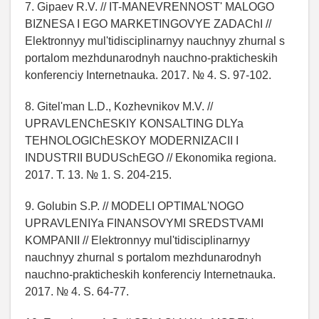
7. Gipaev R.V. // IT-MANEVRENNOST' MALOGO
BIZNESA I EGO MARKETINGOVYE ZADAChI //
Elektronnyy mul'tidisciplinarnyy nauchnyy zhurnal s
portalom mezhdunarodnyh nauchno-prakticheskih
konferenciy Internetnauka. 2017. № 4. S. 97-102.
8. Gitel'man L.D., Kozhevnikov M.V. //
UPRAVLENChESKIY KONSALTING DLYa
TEHNOLOGIChESKOY MODERNIZACII I
INDUSTRII BUDUSchEGO // Ekonomika regiona.
2017. T. 13. № 1. S. 204-215.
9. Golubin S.P. // MODELI OPTIMAL'NOGO
UPRAVLENIYa FINANSOVYMI SREDSTVAMI
KOMPANII // Elektronnyy mul'tidisciplinarnyy
nauchnyy zhurnal s portalom mezhdunarodnyh
nauchno-prakticheskih konferenciy Internetnauka.
2017. № 4. S. 64-77.