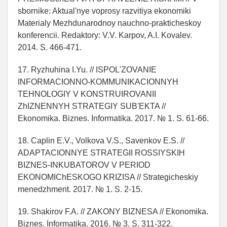
sbornike: Aktual'nye voprosy razvitiya ekonomiki
Materialy Mezhdunarodnoy nauchno-prakticheskoy
konferencii. Redaktory: V.V. Karpov, A.I. Kovalev.
2014. S. 466-471.
17. Ryzhuhina I.Yu. // ISPOL'ZOVANIE
INFORMACIONNO-KOMMUNIKACIONNYH
TEHNOLOGIY V KONSTRUIROVANII
ZhIZNENNYH STRATEGIY SUB'EKTA //
Ekonomika. Biznes. Informatika. 2017. № 1. S. 61-66.
18. Caplin E.V., Volkova V.S., Savenkov E.S. //
ADAPTACIONNYE STRATEGII ROSSIYSKIH
BIZNES-INKUBATOROV V PERIOD
EKONOMIChESKOGO KRIZISA // Strategicheskiy
menedzhment. 2017. № 1. S. 2-15.
19. Shakirov F.A. // ZAKONY BIZNESA // Ekonomika.
Biznes. Informatika. 2016. № 3. S. 311-322.