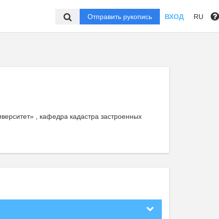
Отправить рукопись
ВХОД
RU
верситет» , кафедра кадастра застроенных