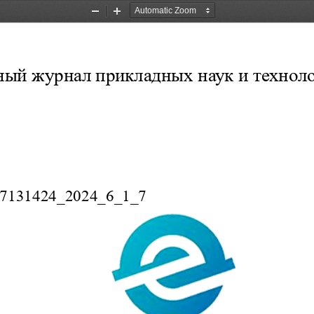
Zoom
Zoom
Out
In
ый журнал прикладных наук и технол
27131424_2024_6_1_7