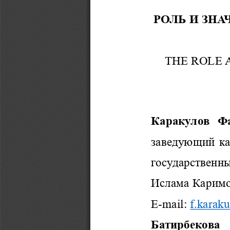
РОЛЬ И ЗН
THE ROLE 
Каракулов  Ф
зав
едующий 
к
государствен
н
Ислама Каримова
E
-
mail
:
f
.
karaku
Батирбекова