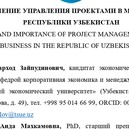
АЧЕНИЕ УПРАВЛЕНИЯ ПРОЕКТАМИ В 
Р
ЕСПУБЛИК
И
УЗБЕКИСТАН
AND IMPORTANCE OF PROJECT MANAGE
BUSINESS IN THE REPUBLIC OF 
UZBEKI
арход  Зайпудинович
, 
к
андитат 
э
кономиче
афедрой 
к
орпоративная экономика и менедж
ый
экономическ
ий
университе
т
» 
(
Узбекиста
, д. 49), тел. 
+998 95
014 66 99, 
ORCID
: 0
lov
@
tsue
.
uz
Аида
Махкамовна
, 
PhD
,  старший  пре