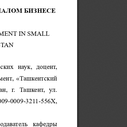
МАЛОМ БИЗНЕСЕ 
MENT IN SMALL 
STAN
ских 
н
аук
,  доц
ент
, 
мен
т
, 
«
Ташкентск
ий
н,  г.  Ташкент,  ул. 
009
-
0009
-
3211
-
556
X
, 
подаватель  кафедры