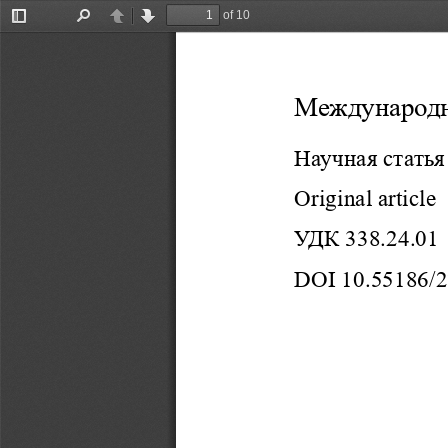
of 10
Toggle
Find
Previous
Next
Sidebar
Международн
Научная
статья
Original
article
УДК
338.24.01
DOI 10.55186/